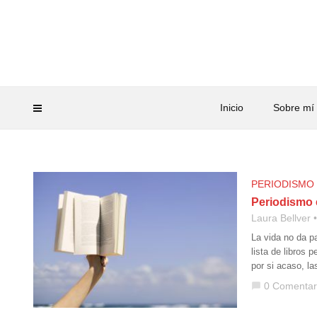
Inicio
Sobre mí
PERIODISMO
Periodismo e
Laura Bellver
La vida no da p
lista de libros
por si acaso, l
0 Comentar
chat_bubble