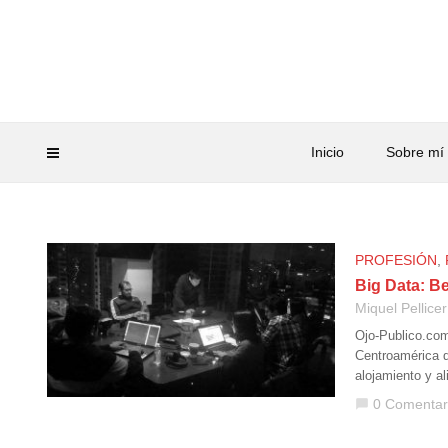
Inicio
Sobre mí
PROFESIÓN
,
Big Data: B
Miquel Pellicer
Ojo-Publico.com
Centroamérica qu
alojamiento y a
0 Comentar
chat_bubble