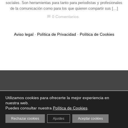
sociales. Son herramientas para tanto para periodistas y profesionales
de la comunicación como para los que quieren compartir sus […]
0 Comentarios
chat_bubble
Aviso legal
·
Política de Privacidad
·
Política de Cookies
Utilizamos cookies para ofrecerte la mejor experiencia en
nuestra web.
Puedes consultar nuestra
Política de Cookies
.
Rechazar cookies
Ajustes
Aceptar cookies