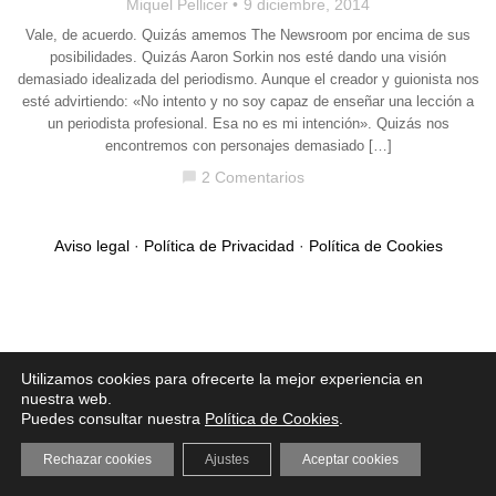
Miquel Pellicer
9 diciembre, 2014
Vale, de acuerdo. Quizás amemos The Newsroom por encima de sus
posibilidades. Quizás Aaron Sorkin nos esté dando una visión
demasiado idealizada del periodismo. Aunque el creador y guionista nos
esté advirtiendo: «No intento y no soy capaz de enseñar una lección a
un periodista profesional. Esa no es mi intención». Quizás nos
encontremos con personajes demasiado […]
2 Comentarios
chat_bubble
Aviso legal
·
Política de Privacidad
·
Política de Cookies
Utilizamos cookies para ofrecerte la mejor experiencia en
nuestra web.
Puedes consultar nuestra
Política de Cookies
.
Rechazar cookies
Ajustes
Aceptar cookies