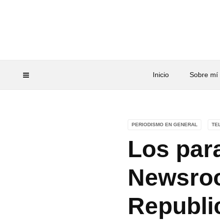
Inicio
Sobre mí
PERIODISMO EN GENERAL
TE
Los par
Newsroo
Republi