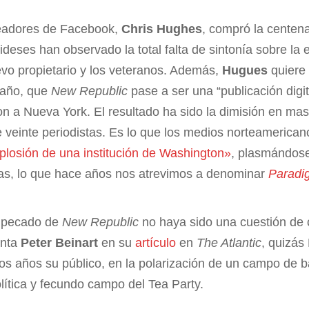
readores de Facebook,
Chris Hughes
, compró la centena
deses han observado la total falta de sintonía sobre la e
evo propietario y los veteranos. Además,
Hugues
quiere 
 año, que
New Republic
pase a ser una “publicación digita
 a Nueva York. El resultado ha sido la dimisión en masa
 veinte periodistas. Es lo que los medios norteameric
mplosión de una institución de Washington»
, plasmándose
icas, lo que hace años nos atrevimos a denominar
Paradi
n pecado de
New Republic
no haya sido una cuestión de 
unta
Peter Beinart
en su
artículo
en
The Atlantic
, quizás
os años su público, en la polarización de un campo de ba
lítica y fecundo campo del Tea Party.