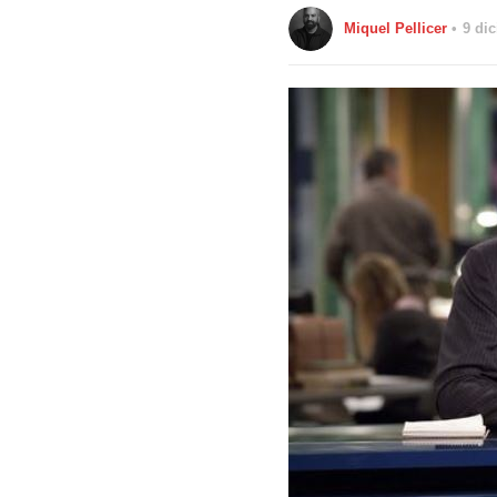
Miquel Pellicer
9 di