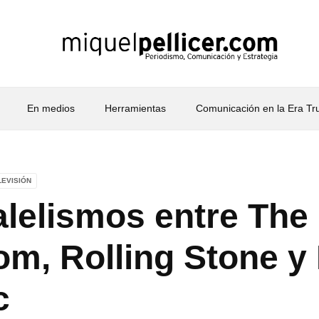
En medios
Herramientas
Comunicación en la Era T
LEVISIÓN
alelismos entre The
m, Rolling Stone y
c