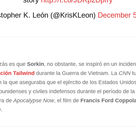
stopher K. León (@KrisKLeon)
December 5
zás es que
Sorkin
, no obstante, se inspiró en un incid
ción Tailwind
durante la Guerra de Vietnam. La
CNN
tu
 la que aseguraba que el ejército de los Estados Unido
unidenses y civiles indefensos durante el período de la
ura de
Apocalypse Now
, el film de
Francis Ford Coppol
e
.