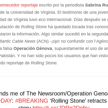
remecedor reportaje
escrito por la periodista
Sabrina Ru
de la Universidad de Virginia. El testimonio de una jove
idad de Virginia tuvo eco internacional. Días después s
eputación de
Rolling Stone
ha quedado tocada tras conocer
astaron la información. Algo similar sucedió en la segu
tlantic Cable News
(ACN) -¡ojo! no confundir con l’
Agènc
a falsa
Operación Génova
, supuestamente el uso de 
Pakistán. Y no han sido pocos los usuarios que han visto
lido reportaje de
Rolling Stone
.
nds me of The Newsroom/Operation Geno
DAY
:
#BREAKING
‘Rolling Stone’ retract
story
http://t.co/JDRp2Dpfry