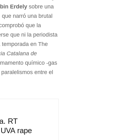
bin Erdely
sobre una
n que narró una brutal
e comprobó que la
se que ni la periodista
nda temporada en The
ia Catalana de
armamento químico -gas
 paralelismos entre el
a. RT
s UVA rape