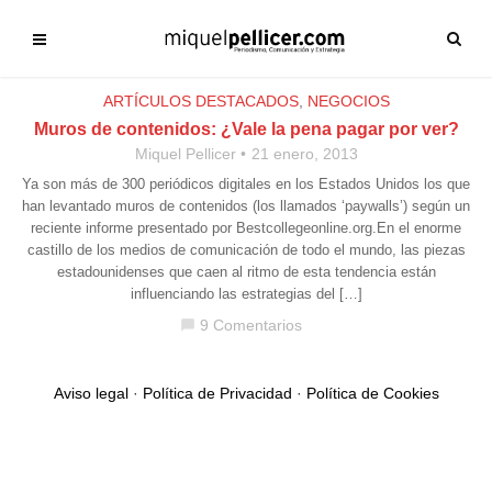
ARTÍCULOS DESTACADOS
,
NEGOCIOS
Muros de contenidos: ¿Vale la pena pagar por ver?
Miquel Pellicer
21 enero, 2013
Ya son más de 300 periódicos digitales en los Estados Unidos los que
han levantado muros de contenidos (los llamados ‘paywalls’) según un
reciente informe presentado por Bestcollegeonline.org.En el enorme
castillo de los medios de comunicación de todo el mundo, las piezas
estadounidenses que caen al ritmo de esta tendencia están
influenciando las estrategias del […]
9 Comentarios
chat_bubble
Aviso legal
·
Política de Privacidad
·
Política de Cookies