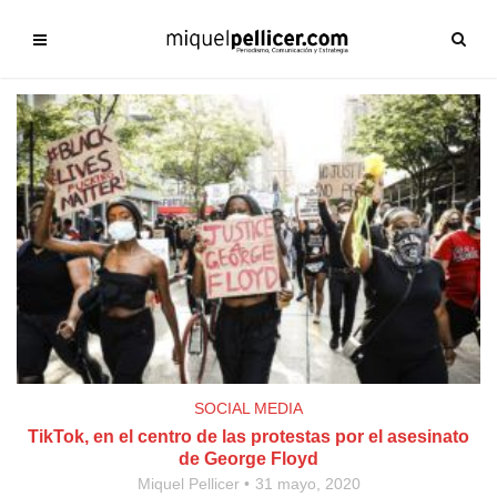
SOCIAL MEDIA
TikTok, en el centro de las protestas por el asesinato
de George Floyd
Miquel Pellicer
31 mayo, 2020