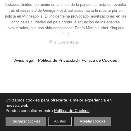
Estados Unidos, en medio de la crisis de la pandemia, está de revuelta
tras el asesinato de George Floyd, asfixiado hasta la muerte por un
policia en Minneapolis. El incidente ha provocado movilizaciones en las
principales ciudades del país contra la actuación de los agentes
involucrados, que han sido despedidos. Decía Martin Luther King que
[…]
1 Comentario
chat_bubble
Aviso legal
·
Política de Privacidad
·
Política de Cookies
Utilizamos cookies para ofrecerte la mejor experiencia en
nuestra web.
Puedes consultar nuestra
Política de Cookies
.
Rechazar cookies
Ajustes
Aceptar cookies