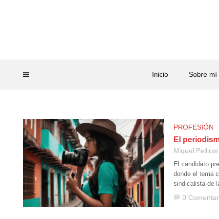
Inicio
Sobre mí
PROFESIÓN
El periodis
Miquel Pellicer
El candidato pr
donde el tema c
sindicalista de 
0 Comentar
chat_bubble