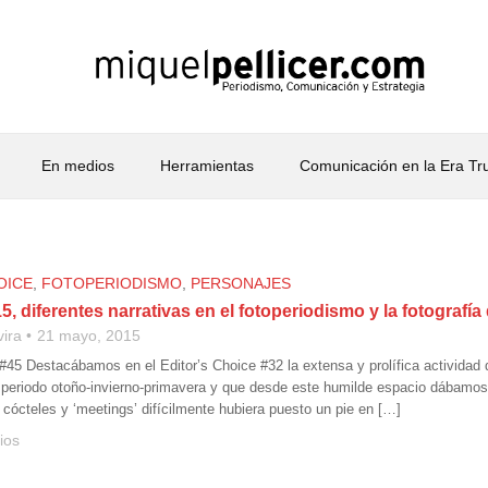
En medios
Herramientas
Comunicación en la Era T
OICE
,
FOTOPERIODISMO
,
PERSONAJES
, diferentes narrativas en el fotoperiodismo y la fotografí
vira
21 mayo, 2015
 #45 Destacábamos en el Editor’s Choice #32 la extensa y prolífica actividad 
 periodo otoño-invierno-primavera y que desde este humilde espacio dábamos
 cócteles y ‘meetings’ difícilmente hubiera puesto un pie en […]
ios