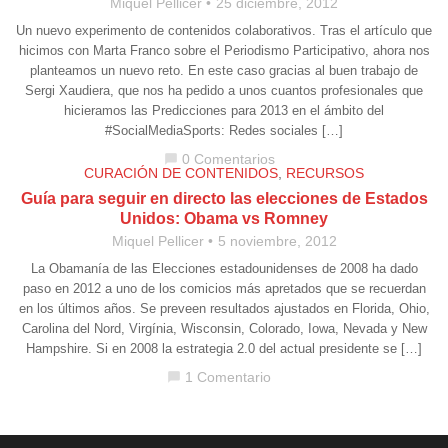
Miquel Pellicer
25 diciembre, 2012
Un nuevo experimento de contenidos colaborativos. Tras el artículo que
hicimos con Marta Franco sobre el Periodismo Participativo, ahora nos
planteamos un nuevo reto. En este caso gracias al buen trabajo de
Sergi Xaudiera, que nos ha pedido a unos cuantos profesionales que
hicieramos las Predicciones para 2013 en el ámbito del
#SocialMediaSports: Redes sociales […]
0 Comentarios
chat_bubble
CURACIÓN DE CONTENIDOS
,
RECURSOS
Guía para seguir en directo las elecciones de Estados
Unidos: Obama vs Romney
Miquel Pellicer
5 noviembre, 2012
La Obamanía de las Elecciones estadounidenses de 2008 ha dado
paso en 2012 a uno de los comicios más apretados que se recuerdan
en los últimos años. Se preveen resultados ajustados en Florida, Ohio,
Carolina del Nord, Virgínia, Wisconsin, Colorado, Iowa, Nevada y New
Hampshire. Si en 2008 la estrategia 2.0 del actual presidente se […]
1 Comentario
chat_bubble
Aviso legal
·
Política de Privacidad
·
Política de Cookies