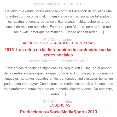
Miquel Pellicer
21 julio, 2015
He leido que «Alife podría definirse como el Facebook de aquellos que
no están con nosotros». «En memoria de» o «red social de fallecidos»,
es habitual encontrar estas coletillas cuando hablas sobre esta red
social de reciente aparición. Es cierto, pero Alife es, ante todo, la red
social «del amor que permanece». Dónde acaban redes […]
0 Comentarios
chat_bubble
ARTÍCULOS DESTACADOS
,
TENDENCIAS
2013: Los retos en la distribución de contenidos en las
redes sociales
Miquel Pellicer
26 diciembre, 2012
Existen dos tendencias significativas, según Jeff Bullas, en el ámbito
de las redes sociales que hay que considerar. Por una parte, los nuevos
lenguajes narrativos basados en los contenidos audiovisuales tienen un
poder cada vez mayor. Conocemos las tendencias en alza del consumo
en plataformas como Youtube en la distribución de vídeos. No obstante,
redes […]
0 Comentarios
chat_bubble
TENDENCIAS
Predicciones #SocialMediaSports 2013