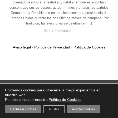
diseñado la infografía, estudiar y detallar en qué estados han
concentrado sus esfuerzos, actos, mítines y charlas los partidos
Demócrata y Republicano en las elecciones a la presidencia de
Estados Unidos durante los dos últimos meses de campaña. Por
tradición, las elecciones se celebran el […]
1 Comentario
chat_bubble
Aviso legal
·
Política de Privacidad
·
Política de Cookies
Utilizamos cookies para ofrecerte la mejor experiencia en
nuestra web.
Puedes consultar nuestra
Política de Cookies
.
Rechazar cookies
Ajustes
Aceptar cookies