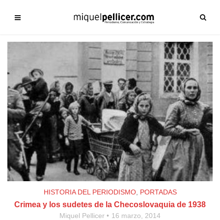
HISTORIA DEL PERIODISMO
,
PORTADAS
Crimea y los sudetes de la Checoslovaquia de 1938
Miquel Pellicer
16 marzo, 2014