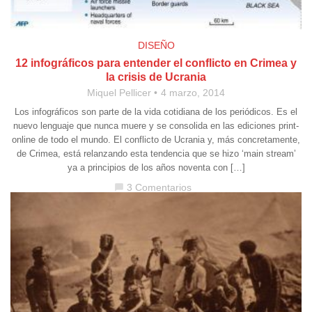
DISEÑO
12 infográficos para entender el conflicto en Crimea y
la crisis de Ucrania
Miquel Pellicer
4 marzo, 2014
Los infográficos son parte de la vida cotidiana de los periódicos. Es el
nuevo lenguaje que nunca muere y se consolida en las ediciones print-
online de todo el mundo. El conflicto de Ucrania y, más concretamente,
de Crimea, está relanzando esta tendencia que se hizo ‘main stream’
ya a principios de los años noventa con […]
3 Comentarios
chat_bubble