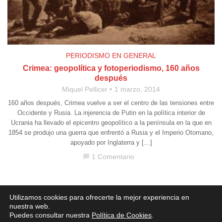
PERIODISMO EN GENERAL
Crimea: geopolítica y fotoperiodismo, 160 años
después
Miquel Pellicer
1 marzo, 2014
160 años después, Crimea vuelve a ser el centro de las tensiones entre
Occidente y Rusia. La injerencia de Putin en la política interior de
Ucrania ha llevado el epicentro geopolítico a la península en la que en
1854 se produjo una guerra que enfrentó a Rusia y el Imperio Otomano,
apoyado por Inglaterra y […]
1 Comentario
chat_bubble
Aviso legal
·
Política de Privacidad
·
Política de Cookies
Utilizamos cookies para ofrecerte la mejor experiencia en
nuestra web.
Puedes consultar nuestra
Política de Cookies
.