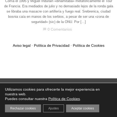
Corría el 1995 y Miguel Indurain «dinamitaba» metafóricamente el Tour
de Francia. Era mediados de julio y no demasiado lejos de la ronda gala
se libraba una masacre con artillería y fuego real. Srebrenica, ciudad
bosnia caía en manos de los serbios, a pesar de ser una «zona de
seguridad» (sic) de la ONU. Por […]
0 Comentarios
chat_bubble
Aviso legal
·
Política de Privacidad
·
Política de Cookies
Utilizamos cookies para ofrecerte la mejor experiencia en
nuestra web.
Puedes consultar nuestra
Política de Cookies
.
Rechazar cookies
Ajustes
Aceptar cookies