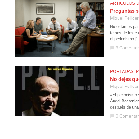
ARTÍCULOS 
Preguntas so
Miquel Pellicer
No estamos par
temas de los cu
el periodismo [
3 Comentar
chat_bubble
PORTADAS
,
P
No dejes que
Miquel Pellicer
«El periodismo 
Ángel Bastenier,
después de una 
0 Comentar
chat_bubble