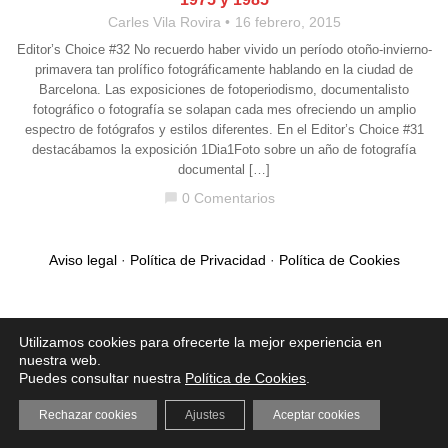
Carles Vila Rovira
16 febrero, 2015
Editor’s Choice #32 No recuerdo haber vivido un período otoño-invierno-
primavera tan prolífico fotográficamente hablando en la ciudad de
Barcelona. Las exposiciones de fotoperiodismo, documentalisto
fotográfico o fotografía se solapan cada mes ofreciendo un amplio
espectro de fotógrafos y estilos diferentes. En el Editor’s Choice #31
destacábamos la exposición 1Dia1Foto sobre un año de fotografía
documental […]
0 Comentarios
chat_bubble
Aviso legal
·
Política de Privacidad
·
Política de Cookies
Utilizamos cookies para ofrecerte la mejor experiencia en
nuestra web.
Puedes consultar nuestra
Política de Cookies
.
Rechazar cookies
Ajustes
Aceptar cookies