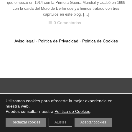
que empezó en 1914 con la Primera Guerra Mundial y acabó en 1989
con la caída del Muro de Berlín que ya hemos tratado con tres
capítulos en este blog. […]
0 Comentarios
chat_bubble
Aviso legal
·
Política de Privacidad
·
Política de Cookies
Utilizamos cookies para ofrecerte la mejor experiencia en
nuestra web.
Puedes consultar nuestra
Política de Cookies
.
Rechazar cookies
Ajustes
Aceptar cookies