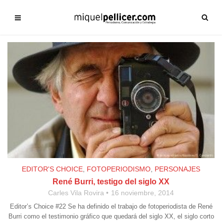
EDITOR'S CHOICE
,
FOTOPERIODISMO
,
PERSONAJES
René Burri, testigo del siglo XX
Carles Vila Rovira
16 noviembre, 2014
Editor’s Choice #22 Se ha definido el trabajo de fotoperiodista de René
Burri como el testimonio gráfico que quedará del siglo XX, el siglo corto