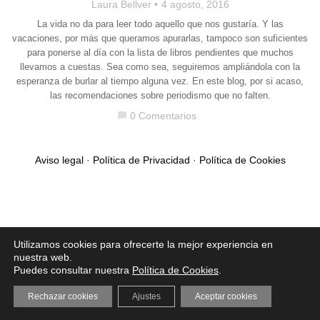
Laura Bellver
4 agosto, 2016
La vida no da para leer todo aquello que nos gustaría. Y las
vacaciones, por más que queramos apurarlas, tampoco son suficientes
para ponerse al día con la lista de libros pendientes que muchos
llevamos a cuestas. Sea como sea, seguiremos ampliándola con la
esperanza de burlar al tiempo alguna vez. En este blog, por si acaso,
las recomendaciones sobre periodismo que no falten.
0 Comentarios
chat_bubble
Aviso legal
·
Política de Privacidad
·
Política de Cookies
Utilizamos cookies para ofrecerte la mejor experiencia en
nuestra web.
Puedes consultar nuestra
Política de Cookies
.
Rechazar cookies
Ajustes
Aceptar cookies