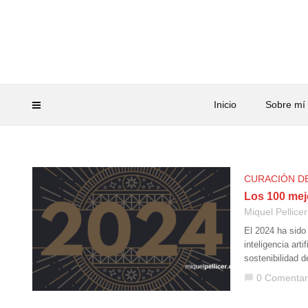
Inicio
Sobre mí
CURACIÓN D
Los 100 mej
Miquel Pellicer
El 2024 ha sido
inteligencia art
sostenibilidad 
0 Comentar
chat_bubble