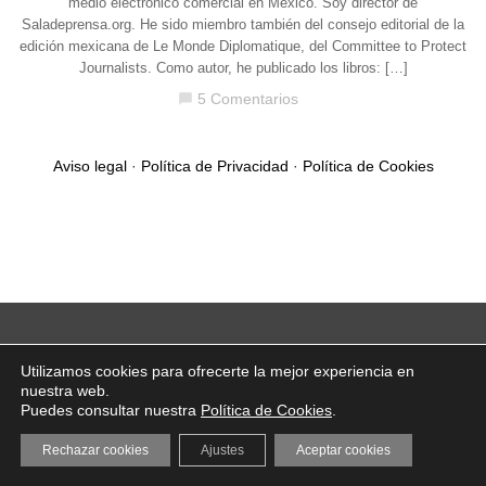
medio electrónico comercial en México. Soy director de
Saladeprensa.org. He sido miembro también del consejo editorial de la
edición mexicana de Le Monde Diplomatique, del Committee to Protect
Journalists. Como autor, he publicado los libros: […]
5 Comentarios
chat_bubble
Aviso legal
·
Política de Privacidad
·
Política de Cookies
Utilizamos cookies para ofrecerte la mejor experiencia en
nuestra web.
Puedes consultar nuestra
Política de Cookies
.
Rechazar cookies
Ajustes
Aceptar cookies