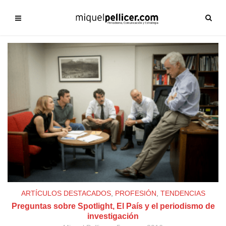
ARTÍCULOS DESTACADOS
,
PROFESIÓN
,
TENDENCIAS
Preguntas sobre Spotlight, El País y el periodismo de
investigación