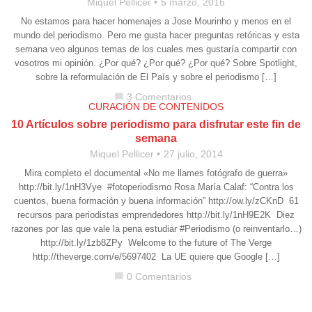
Miquel Pellicer
5 marzo, 2016
No estamos para hacer homenajes a Jose Mourinho y menos en el
mundo del periodismo. Pero me gusta hacer preguntas retóricas y esta
semana veo algunos temas de los cuales mes gustaría compartir con
vosotros mi opinión. ¿Por qué? ¿Por qué? ¿Por qué? Sobre Spotlight,
sobre la reformulación de El País y sobre el periodismo […]
3 Comentarios
chat_bubble
CURACIÓN DE CONTENIDOS
10 Artículos sobre periodismo para disfrutar este fin de
semana
Miquel Pellicer
27 julio, 2014
Mira completo el documental «No me llames fotógrafo de guerra»
http://bit.ly/1nH3Vye #fotoperiodismo Rosa María Calaf: “Contra los
cuentos, buena formación y buena información” http://ow.ly/zCKnD 61
recursos para periodistas emprendedores http://bit.ly/1nH9E2K Diez
razones por las que vale la pena estudiar #Periodismo (o reinventarlo…)
http://bit.ly/1zb8ZPy Welcome to the future of The Verge
http://theverge.com/e/5697402 La UE quiere que Google […]
0 Comentarios
chat_bubble