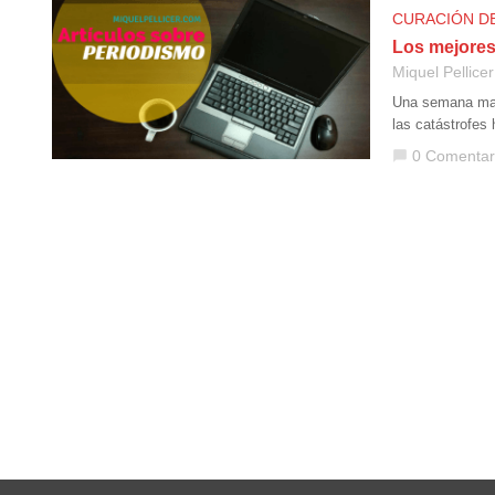
CURACIÓN D
Los mejores
Miquel Pellicer
Una semana marc
las catástrofes
0 Comentar
chat_bubble