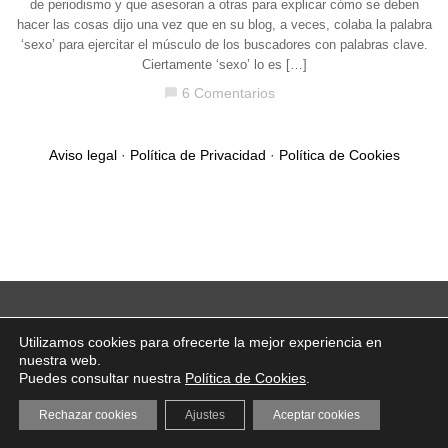
de periodismo y que asesoran a otras para explicar cómo se deben
hacer las cosas dijo una vez que en su blog, a veces, colaba la palabra
‘sexo’ para ejercitar el músculo de los buscadores con palabras clave.
Ciertamente ‘sexo’ lo es […]
6 Comentarios
chat_bubble
Aviso legal
·
Política de Privacidad
·
Política de Cookies
Utilizamos cookies para ofrecerte la mejor experiencia en
nuestra web.
Puedes consultar nuestra
Política de Cookies
.
Rechazar cookies
Ajustes
Aceptar cookies