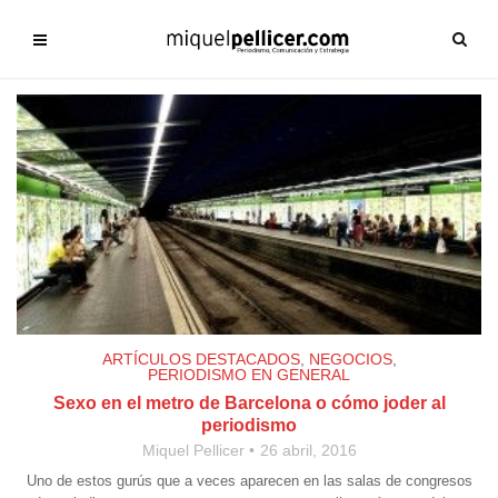
ARTÍCULOS DESTACADOS
,
NEGOCIOS
,
PERIODISMO EN GENERAL
Sexo en el metro de Barcelona o cómo joder al
periodismo
Miquel Pellicer
26 abril, 2016
Uno de estos gurús que a veces aparecen en las salas de congresos