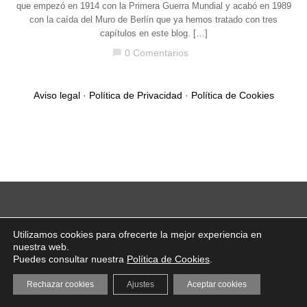
que empezó en 1914 con la Primera Guerra Mundial y acabó en 1989
con la caída del Muro de Berlín que ya hemos tratado con tres
capítulos en este blog. […]
0 Comentarios
chat_bubble
Aviso legal
·
Política de Privacidad
·
Política de Cookies
Utilizamos cookies para ofrecerte la mejor experiencia en
nuestra web.
Puedes consultar nuestra
Política de Cookies
.
Rechazar cookies
Ajustes
Aceptar cookies