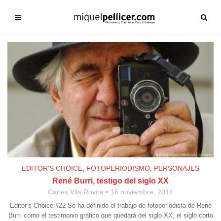
EDITOR'S CHOICE
,
FOTOPERIODISMO
,
PERSONAJES
René Burri, testigo del siglo XX
Carles Vila Rovira
16 noviembre, 2014
Editor’s Choice #22 Se ha definido el trabajo de fotoperiodista de René
Burri como el testimonio gráfico que quedará del siglo XX, el siglo corto