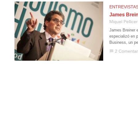
ENTREVISTA
James Brein
Miquel Pellicer
James Breiner e
especializó en 
Business, un pe
2 Comentar
chat_bubble