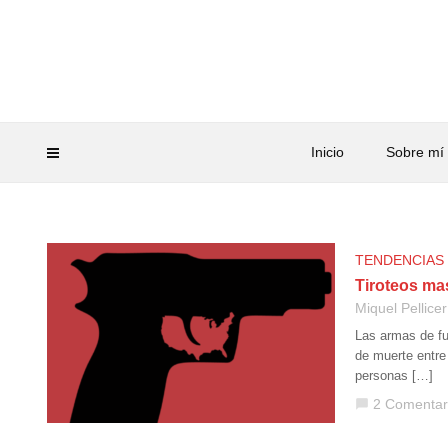
Inicio
Sobre mí
TENDENCIAS
Tiroteos ma
Miquel Pellicer
Las armas de fu
de muerte entre
personas […]
2 Comentar
chat_bubble