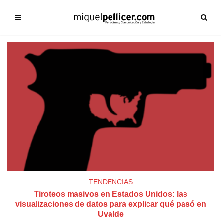
TENDENCIAS
Tiroteos masivos en Estados Unidos: las
visualizaciones de datos para explicar qué pasó en
Uvalde