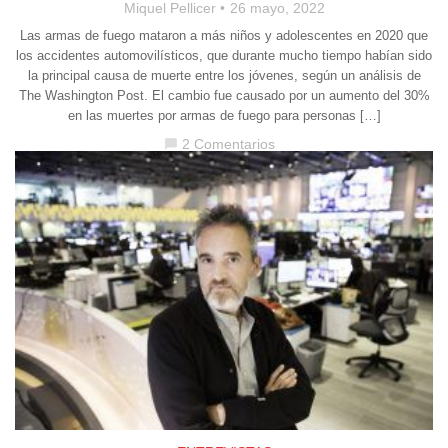
Miquel Pellicer
26 mayo, 2022
Las armas de fuego mataron a más niños y adolescentes en 2020 que
los accidentes automovilísticos, que durante mucho tiempo habían sido
la principal causa de muerte entre los jóvenes, según un análisis de
The Washington Post. El cambio fue causado por un aumento del 30%
en las muertes por armas de fuego para personas […]
2 Comentarios
chat_bubble