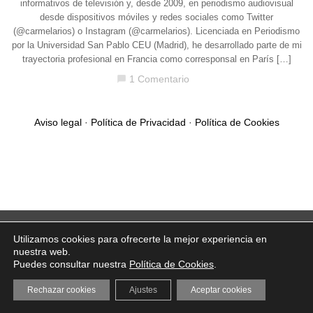
informativos de televisión y, desde 2009, en periodismo audiovisual
desde dispositivos móviles y redes sociales como Twitter
(@carmelarios) o Instagram (@carmelarios). Licenciada en Periodismo
por la Universidad San Pablo CEU (Madrid), he desarrollado parte de mi
trayectoria profesional en Francia como corresponsal en París […]
1 Comentario
chat_bubble
Aviso legal
·
Política de Privacidad
·
Política de Cookies
Utilizamos cookies para ofrecerte la mejor experiencia en
nuestra web.
Puedes consultar nuestra
Política de Cookies
.
Rechazar cookies
Ajustes
Aceptar cookies