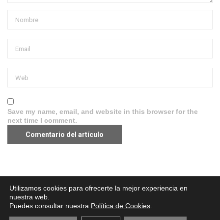
Save my name, email, and website in this browser for the
next time I comment.
Aviso legal
·
Política de Privacidad
·
Política de Cookies
Utilizamos cookies para ofrecerte la mejor experiencia en
nuestra web.
Puedes consultar nuestra
Política de Cookies
.