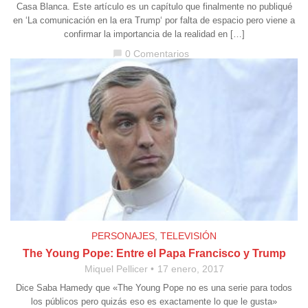
Casa Blanca. Este artículo es un capítulo que finalmente no publiqué
en ‘La comunicación en la era Trump‘ por falta de espacio pero viene a
confirmar la importancia de la realidad en […]
0 Comentarios
chat_bubble
PERSONAJES
,
TELEVISIÓN
The Young Pope: Entre el Papa Francisco y Trump
Miquel Pellicer
17 enero, 2017
Dice Saba Hamedy que «The Young Pope no es una serie para todos
los públicos pero quizás eso es exactamente lo que le gusta»