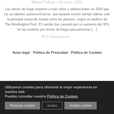
Miquel Pellicer
26 mayo, 2022
Las armas de fuego mataron a más niños y adolescentes en 2020 que
los accidentes automovilísticos, que durante mucho tiempo habían sido
la principal causa de muerte entre los jóvenes, según un análisis de
The Washington Post. El cambio fue causado por un aumento del 30%
en las muertes por armas de fuego para personas […]
2 Comentarios
chat_bubble
Aviso legal
·
Política de Privacidad
·
Política de Cookies
Utilizamos cookies para ofrecerte la mejor experiencia en
nuestra web.
Puedes consultar nuestra
Política de Cookies
.
Rechazar cookies
Ajustes
Aceptar cookies