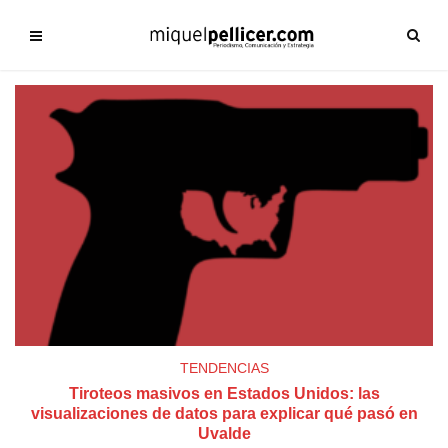
TENDENCIAS
Tiroteos masivos en Estados Unidos: las
visualizaciones de datos para explicar qué pasó en
Uvalde