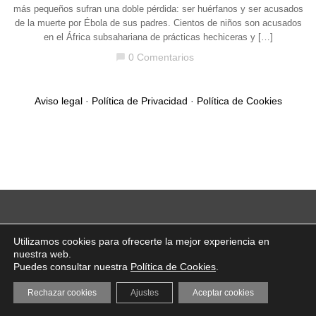
más pequeños sufran una doble pérdida: ser huérfanos y ser acusados
de la muerte por Ébola de sus padres. Cientos de niños son acusados
en el África subsahariana de prácticas hechiceras y […]
0 Comentarios
chat_bubble
Aviso legal
·
Política de Privacidad
·
Política de Cookies
Utilizamos cookies para ofrecerte la mejor experiencia en
nuestra web.
Puedes consultar nuestra
Política de Cookies
.
Rechazar cookies
Ajustes
Aceptar cookies