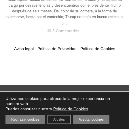
cargo por desavenencias y desencuentros con el presidente Trump
después de seis meses. Del color de su corbata, a la forma de
expresarse, hasta por el contenido; Trump no tenía en buena estima al
[…]
3 Comentarios
chat_bubble
Aviso legal
·
Política de Privacidad
·
Política de Cookies
Utilizamos cookies para ofrecerte la mejor experiencia en
nuestra web.
Puedes consultar nuestra
Política de Cookies
.
Rechazar cookies
Ajustes
Aceptar cookies