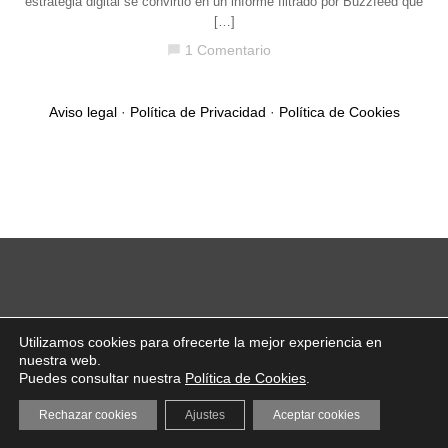
estrategia digital se convirtió en un informe filtrado por Buzzfeed que
[…]
1 Comentario
chat_bubble
Aviso legal
·
Política de Privacidad
·
Política de Cookies
Utilizamos cookies para ofrecerte la mejor experiencia en
nuestra web.
Puedes consultar nuestra
Política de Cookies
.
Rechazar cookies
Ajustes
Aceptar cookies