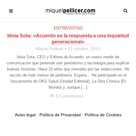
ENTREVISTAS
Idoia Sota: «Acuerdo es la respuesta a una inquietud
generacional»
Miquel Pellicer
13 octubre, 2013
Idoia Sota, CEO y Editora de Acuerdo, un nuevo medio de
comunicación que pretende unir periodismo y tecnología para explicar
buenas historias Hace 10 años que merodeo por las redacciones. He
escrito de todo menos de jardinería. Espera… He participado en el
lanzamiento de OKS Salud (Unidad Editorial), La Otra Crónica (El
Mundo) y, aunque […]
3 Comentarios
chat_bubble
Aviso legal
·
Política de Privacidad
·
Política de Cookies