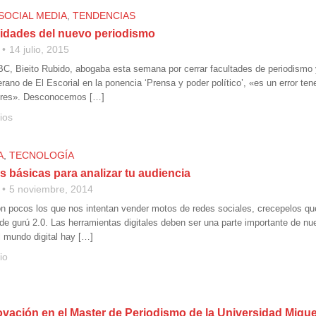
SOCIAL MEDIA
,
TENDENCIAS
idades del nuevo periodismo
14 julio, 2015
ABC, Bieito Rubido, abogaba esta semana por cerrar facultades de periodismo
erano de El Escorial en la ponencia ‘Prensa y poder político’, «es un error te
dores». Desconocemos […]
ios
A
,
TECNOLOGÍA
 básicas para analizar tu audiencia
5 noviembre, 2014
 pocos los que nos intentan vender motos de redes sociales, crecepelos que
s de gurú 2.0. Las herramientas digitales deben ser una parte importante de nu
l mundo digital hay […]
io
ovación en el Master de Periodismo de la Universidad Migu