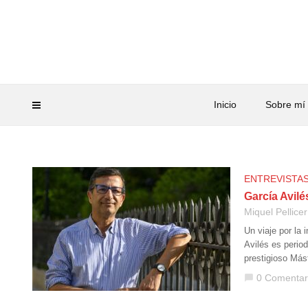
Inicio
Sobre mí
ENTREVISTA
García Avilé
Miquel Pellicer
Un viaje por la 
Avilés es perio
prestigioso Más
0 Comentar
chat_bubble