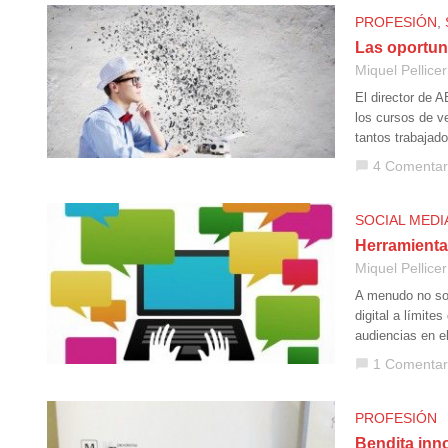
PROFESIÓN
,
Las oportun
Miquel Pellicer
El director de 
los cursos de v
tantos trabaja
4 Comentar
chat_bubble
SOCIAL MEDI
Herramientas
Miquel Pellicer
A menudo no son
digital a límite
audiencias en e
1 Comentar
chat_bubble
PROFESIÓN
Bendita inn