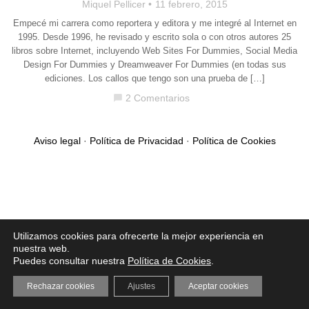
Miquel Pellicer
11 febrero, 2015
Empecé mi carrera como reportera y editora y me integré al Internet en
1995. Desde 1996, he revisado y escrito sola o con otros autores 25
libros sobre Internet, incluyendo Web Sites For Dummies, Social Media
Design For Dummies y Dreamweaver For Dummies (en todas sus
ediciones. Los callos que tengo son una prueba de […]
2 Comentarios
chat_bubble
Aviso legal
·
Política de Privacidad
·
Política de Cookies
Utilizamos cookies para ofrecerte la mejor experiencia en
nuestra web.
Puedes consultar nuestra
Política de Cookies
.
Rechazar cookies
Ajustes
Aceptar cookies