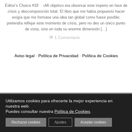
Editor’s Choice #18 «Mi objetivo era observar este imperio en fase de
crisis y descomposición total. El libro que me había propuesto hacer
exigía que me formase una idea tan global como fuese posible;
pretendía reflejar este momento de crisis, pero no des un único punto
de vista, sino en toda su enorme dimensión […]
1 Comentario
chat_bubble
Aviso legal
·
Política de Privacidad
·
Política de Cookies
Utilizamos cookies para ofrecerte la mejor experiencia en
nuestra web.
Puedes consultar nuestra
Política de Cookies
.
Rechazar cookies
Ajustes
Aceptar cookies