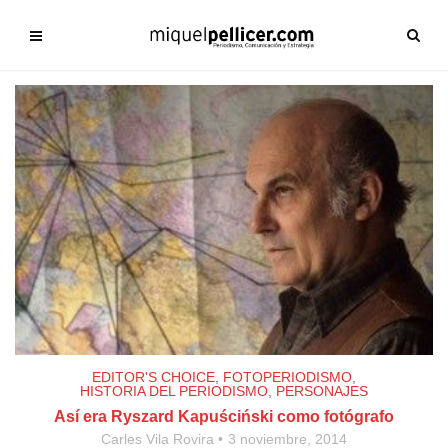
EDITOR'S CHOICE
,
FOTOPERIODISMO
,
HISTORIA DEL PERIODISMO
,
PERSONAJES
Así era Ryszard Kapuściński como fotógrafo
Carles Vila Rovira
3 noviembre, 2014