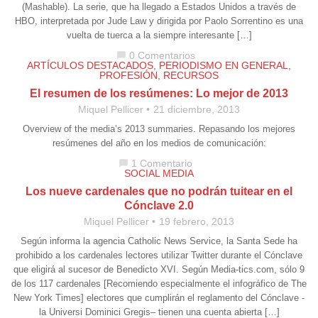
(Mashable). La serie, que ha llegado a Estados Unidos a través de
HBO, interpretada por Jude Law y dirigida por Paolo Sorrentino es una
vuelta de tuerca a la siempre interesante […]
0 Comentarios
chat_bubble
ARTÍCULOS DESTACADOS
,
PERIODISMO EN GENERAL
,
PROFESIÓN
,
RECURSOS
El resumen de los resúmenes: Lo mejor de 2013
Miquel Pellicer
21 diciembre, 2013
Overview of the media’s 2013 summaries. Repasando los mejores
resúmenes del año en los medios de comunicación:
1 Comentario
chat_bubble
SOCIAL MEDIA
Los nueve cardenales que no podrán tuitear en el
Cónclave 2.0
Miquel Pellicer
19 febrero, 2013
Según informa la agencia Catholic News Service, la Santa Sede ha
prohibido a los cardenales lectores utilizar Twitter durante el Cónclave
que eligirá al sucesor de Benedicto XVI. Según Media-tics.com, sólo 9
de los 117 cardenales [Recomiendo especialmente el infográfico de The
New York Times] electores que cumplirán el reglamento del Cónclave -
la Universi Dominici Gregis– tienen una cuenta abierta […]