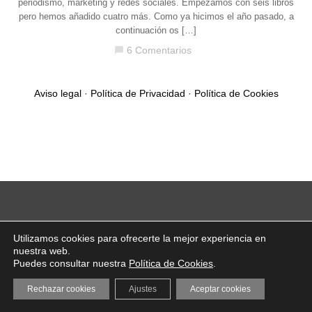
periodismo, marketing y redes sociales. Empezamos con seis libros
pero hemos añadido cuatro más. Como ya hicimos el año pasado, a
continuación os […]
6 Comentarios
chat_bubble
Aviso legal
·
Política de Privacidad
·
Política de Cookies
Utilizamos cookies para ofrecerte la mejor experiencia en
nuestra web.
Puedes consultar nuestra
Política de Cookies
.
Rechazar cookies
Ajustes
Aceptar cookies