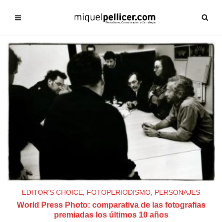
EDITOR'S CHOICE
,
FOTOPERIODISMO
,
PERSONAJES
World Press Photo: comparativa de las fotografias
premiadas los últimos 10 años