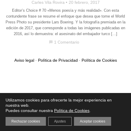
Carles Vila Rovira
20 febrero, 2017
Editor’s Choice # 70 «Menos poesía y más realidad». Con esta
contundente frase se resume el enfoque que desea que tome el World
Press Photo su presidente Lars Boering. Y la fotografía premiada en la
edición de 2017, que corresponde a todas las imágenes publicadas en
2016, así lo demuestra: el asesinato del embajador turco […]
1 Comentario
chat_bubble
Aviso legal
·
Política de Privacidad
·
Política de Cookies
Utilizamos cookies para ofrecerte la mejor experiencia en
nuestra web.
Puedes consultar nuestra
Política de Cookies
.
Rechazar cookies
Ajustes
Aceptar cookies