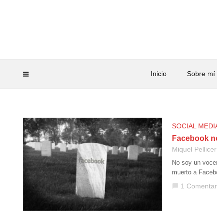
Inicio
Sobre mí
SOCIAL MEDI
Facebook no
Miquel Pellicer
No soy un vocer
muerto a Faceboo
1 Comentar
chat_bubble