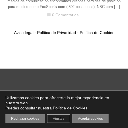
medios de comunicación encontramos grandes perdidas de posición
para medios como FoxSports.com (-302 posiciones); NBC.com […]
0 Comentarios
chat_bubble
Aviso legal
·
Política de Privacidad
·
Política de Cookies
Utilizamos cookies para ofrecerte la mejor experiencia en
nuestra web.
Puedes consultar nuestra
Política de Cookies
.
Rechazar cookies
Ajustes
Aceptar cookies