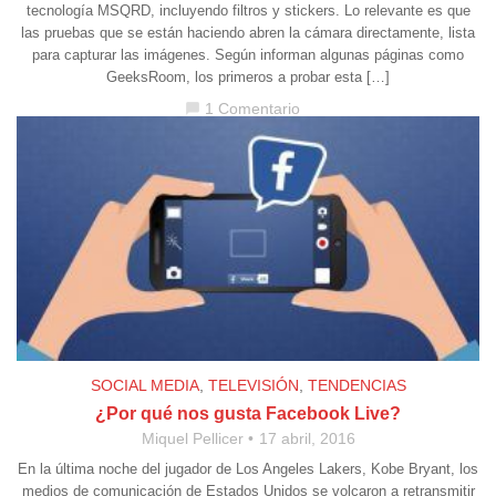
tecnología MSQRD, incluyendo filtros y stickers. Lo relevante es que
las pruebas que se están haciendo abren la cámara directamente, lista
para capturar las imágenes. Según informan algunas páginas como
GeeksRoom, los primeros a probar esta […]
1 Comentario
chat_bubble
SOCIAL MEDIA
,
TELEVISIÓN
,
TENDENCIAS
¿Por qué nos gusta Facebook Live?
Miquel Pellicer
17 abril, 2016
En la última noche del jugador de Los Angeles Lakers, Kobe Bryant, los
medios de comunicación de Estados Unidos se volcaron a retransmitir