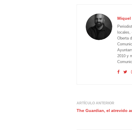
Miquel 
Periodis
locales,
Oberta d
Comunica
Ayuntam
2010 y m
Comunica
ARTÍCULO ANTERIOR
The Guardian, el atrevido 