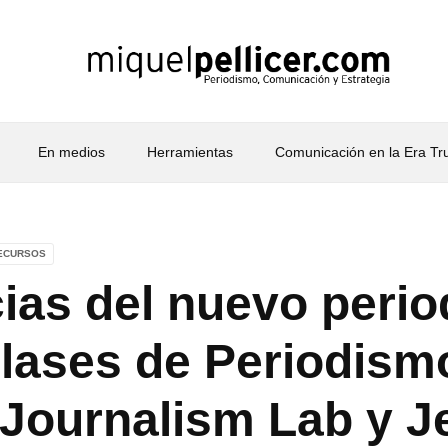
En medios
Herramientas
Comunicación en la Era T
ECURSOS
ias del nuevo perio
lases de Periodism
Journalism Lab y Je