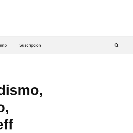
rump
Suscripción
dismo,
o,
ff