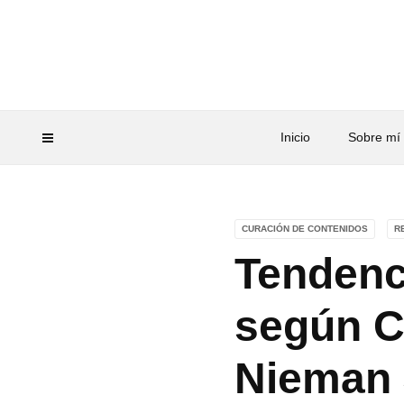
Inicio
Sobre mí
CURACIÓN DE CONTENIDOS
R
Tendenc
según C
Nieman 