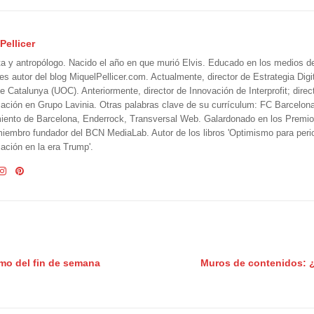
Pellicer
ta y antropólogo. Nacido el año en que murió Elvis. Educado en los medios 
 es autor del blog MiquelPellicer.com. Actualmente, director de Estrategia Digit
e Catalunya (UOC). Anteriormente, director de Innovación de Interprofit; direc
ción en Grupo Lavinia. Otras palabras clave de su currículum: FC Barcelon
iento de Barcelona, Enderrock, Transversal Web. Galardonado en los Premi
iembro fundador del BCN MediaLab. Autor de los libros 'Optimismo para perio
ción en la era Trump'.
amo del fin de semana
Muros de contenidos: ¿