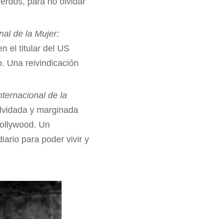
erdos, para no olvidar
nal de la Mujer:
n el titular del US
o. Una reivindicación
.
nternacional de la
olvidada y marginada
Bollywood. Un
iario para poder vivir y