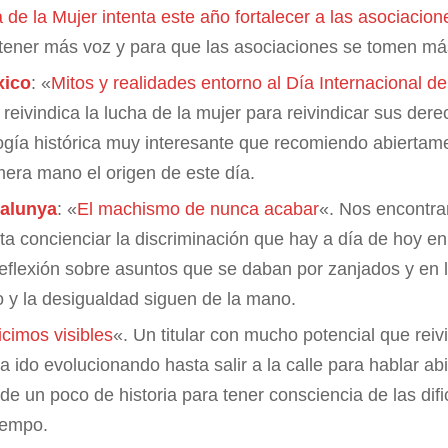
a de la Mujer intenta este año fortalecer a las asociacion
tener más voz y para que las asociaciones se tomen má
xico
: «
Mitos y realidades entorno al Día Internacional de
e reivindica la lucha de la mujer para reivindicar sus de
logía histórica muy interesante que recomiendo abiertam
mera mano el origen de este día.
talunya
: «
El machismo de nunca acabar
«. Nos encontra
a concienciar la discriminación que hay a día de hoy en 
eflexión sobre asuntos que se daban por zanjados y en
 y la desigualdad siguen de la mano.
icimos visibles
«. Un titular con mucho potencial que rei
a ido evolucionando hasta salir a la calle para hablar a
 un poco de historia para tener consciencia de las difi
tiempo.