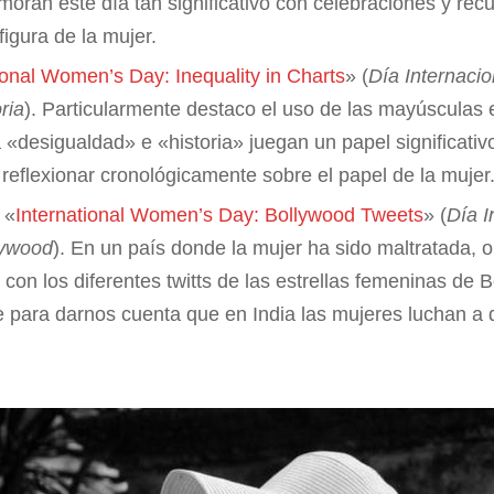
ran este día tan significativo con celebraciones y recu
figura de la mujer.
ional Women’s Day: Inequality in Charts
» (
Día Internacio
ria
). Particularmente destaco el uso de las mayúsculas e
«desigualdad» e «historia» juegan un papel significativ
reflexionar cronológicamente sobre el papel de la mujer
: «
International Women’s Day: Bollywood Tweets
» (
Día I
llywood
). En un país donde la mujer ha sido maltratada, 
con los diferentes twitts de las estrellas femeninas de 
te para darnos cuenta que en India las mujeres luchan a d