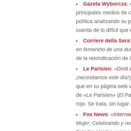
Gazeta Wyborcza
: 
principales medios de c
política analizando su 
cuenta de lo difícil que
Corriere della Sera
en femenino de una dur
de la reivindicación de 
Le Parisien
: «
Droit
¡necesitamos este día!
que en su página web v
de «Le Parisien» (
El Pa
rojo. Se trata, sin lug
Fox News
: «
Intern
Mujer: Celebrando y r