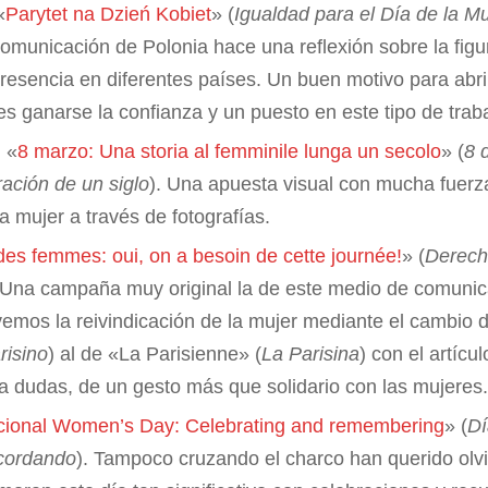
«
Parytet na Dzień Kobiet
» (
Igualdad para el Día de la Mu
omunicación de Polonia hace una reflexión sobre la figur
presencia en diferentes países. Un buen motivo para abri
 es ganarse la confianza y un puesto en este tipo de trab
: «
8 marzo: Una storia al femminile lunga un secolo
» (
8 
ación de un siglo
). Una apuesta visual con mucha fuerza
la mujer a través de fotografías.
 des femmes: oui, on a besoin de cette journée!
» (
Derecho
)Una campaña muy original la de este medio de comunica
emos la reivindicación de la mujer mediante el cambio
risino
) al de «La Parisienne» (
La Parisina
) con el artícu
ar a dudas, de un gesto más que solidario con las mujeres
acional Women’s Day: Celebrating and remembering
» (
Dí
ecordando
). Tampoco cruzando el charco han querido olvi