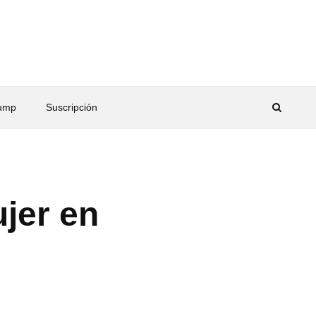
rump
Suscripción
ujer en