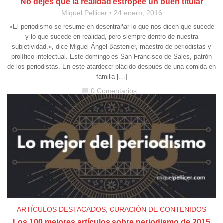
No dejes que la realidad estropee un buen titular
Miquel Pellicer
24 enero, 2016
«El periodismo se resume en desentrañar lo que nos dicen que sucede
y lo que sucede en realidad, pero siempre dentro de nuestra
subjetividad.», dice Miguel Ángel Bastenier, maestro de periodistas y
prolífico intelectual. Este domingo es San Francisco de Sales, patrón
de los periodistas. En este atardecer plácido después de una comida en
familia […]
0 Comentarios
chat_bubble
ARTÍCULOS DESTACADOS
,
CURACIÓN DE CONTENIDOS
Los 100 mejores artículos sobre periodismo de 2015