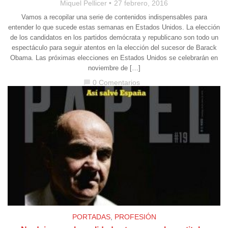
Miquel Pellicer
27 febrero, 2016
Vamos a recopilar una serie de contenidos indispensables para
entender lo que sucede estas semanas en Estados Unidos. La elección
de los candidatos en los partidos demócrata y republicano son todo un
espectáculo para seguir atentos en la elección del sucesor de Barack
Obama. Las próximas elecciones en Estados Unidos se celebrarán en
noviembre de […]
0 Comentarios
chat_bubble
PORTADAS
,
PROFESIÓN