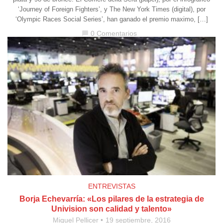
‘Journey of Foreign Fighters’, y The New York Times (digital), por
‘Olympic Races Social Series’, han ganado el premio maximo, […]
0 Comentarios
chat_bubble
ENTREVISTAS
Borja Echevarría: «Los pilares de la estrategia de
Univision son calidad y talento»
Miquel Pellicer
19 septiembre, 2016