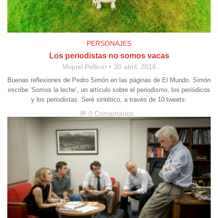
PERSONAJES
Los periodistas no somos vacas
Miquel Pellicer
30 abril, 2016
Buenas reflexiones de Pedro Simón en las páginas de El Mundo. Simón
escribe ‘Somos la leche’, un artículo sobre el periodismo, los periódicos
y los periodistas. Seré sintético, a través de 10 tweets:
0 Comentarios
chat_bubble