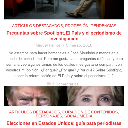
ARTÍCULOS DESTACADOS
,
PROFESIÓN
,
TENDENCIAS
Preguntas sobre Spotlight, El País y el periodismo de
investigación
Miquel Pellicer
5 marzo, 2016
No estamos para hacer homenajes a Jose Mourinho y menos en el
mundo del periodismo. Pero me gusta hacer preguntas retóricas y esta
semana veo algunos temas de los cuales mes gustaría compartir con
vosotros mi opinión. ¿Por qué? ¿Por qué? ¿Por qué? Sobre Spotlight,
sobre la reformulación de El País y sobre el periodismo […]
3 Comentarios
chat_bubble
ARTÍCULOS DESTACADOS
,
CURACIÓN DE CONTENIDOS
,
PERSONAJES
,
SOCIAL MEDIA
Elecciones en Estados Unidos: guía para periodistas