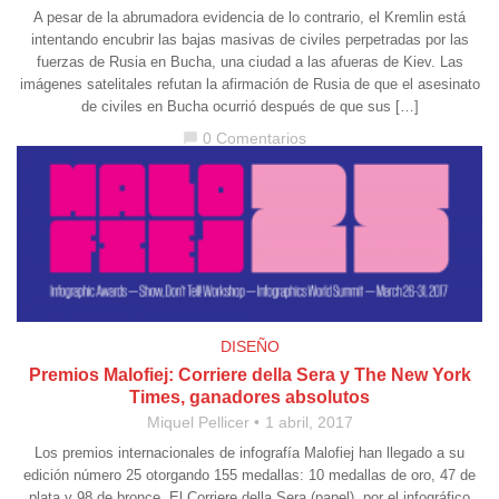
A pesar de la abrumadora evidencia de lo contrario, el Kremlin está
intentando encubrir las bajas masivas de civiles perpetradas por las
fuerzas de Rusia en Bucha, una ciudad a las afueras de Kiev. Las
imágenes satelitales refutan la afirmación de Rusia de que el asesinato
de civiles en Bucha ocurrió después de que sus […]
0 Comentarios
chat_bubble
DISEÑO
Premios Malofiej: Corriere della Sera y The New York
Times, ganadores absolutos
Miquel Pellicer
1 abril, 2017
Los premios internacionales de infografía Malofiej han llegado a su
edición número 25 otorgando 155 medallas: 10 medallas de oro, 47 de
plata y 98 de bronce. El Corriere della Sera (papel), por el infográfico