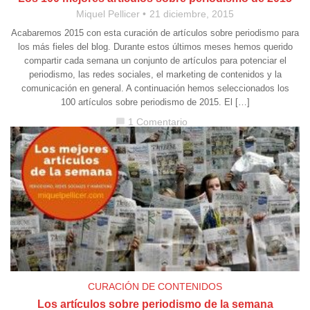
Miquel Pellicer
21 diciembre, 2015
Acabaremos 2015 con esta curación de artículos sobre periodismo para
los más fieles del blog. Durante estos últimos meses hemos querido
compartir cada semana un conjunto de artículos para potenciar el
periodismo, las redes sociales, el marketing de contenidos y la
comunicación en general. A continuación hemos seleccionados los
100 artículos sobre periodismo de 2015. El […]
1 Comentario
chat_bubble
CURACIÓN DE CONTENIDOS
Los artículos sobre periodismo de la semana