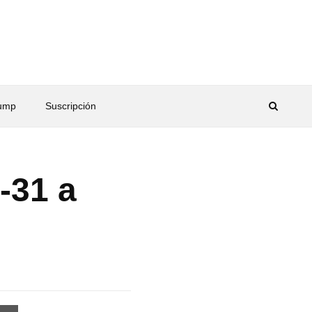
rump
Suscripción
-31 a