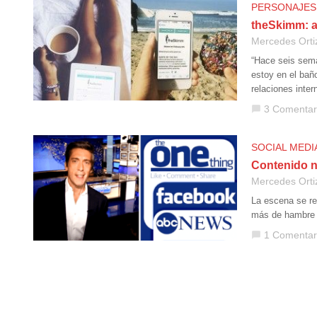
PERSONAJES
theSkimm: as
Mercedes Orti
“Hace seis sem
estoy en el bañ
relaciones inter
3 Comentar
chat_bubble
SOCIAL MEDI
Contenido n
Mercedes Orti
La escena se re
más de hambre p
1 Comentar
chat_bubble