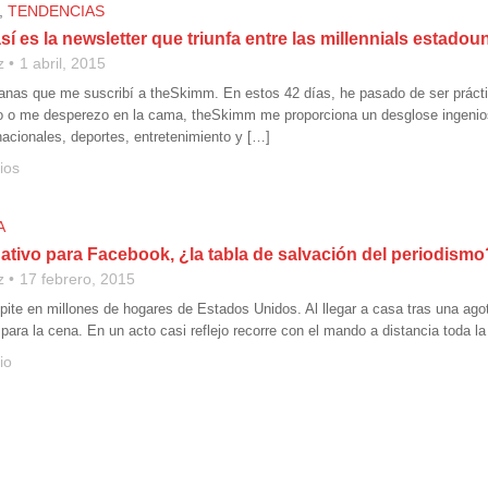
,
TENDENCIAS
í es la newsletter que triunfa entre las millennials estado
z
1 abril, 2015
anas que me suscribí a theSkimm. En estos 42 días, he pasado de ser práct
o o me desperezo en la cama, theSkimm me proporciona un desglose ingenios
nacionales, deportes, entretenimiento y […]
ios
A
ativo para Facebook, ¿la tabla de salvación del periodismo
z
17 febrero, 2015
pite en millones de hogares de Estados Unidos. Al llegar a casa tras una agot
ara la cena. En un acto casi reflejo recorre con el mando a distancia toda l
io