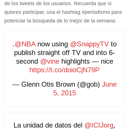
de los tweets de los usuarios. Recuerda que si
quieres participar, usa el hashtag #periodismo para
potenciar la búsqueda de lo mejor de la semana:
.
@NBA
now using
@SnappyTV
to
publish straight off TV and into 6-
second
@vine
highlights — nice
https://t.co/doioCjN79P
— Glenn Otis Brown (@gob)
June
5, 2015
La unidad de datos del
@ICIJorg
,