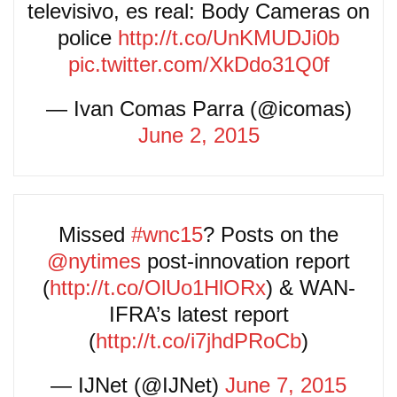
televisivo, es real: Body Cameras on
police
http://t.co/UnKMUDJi0b
pic.twitter.com/XkDdo31Q0f
— Ivan Comas Parra (@icomas)
June 2, 2015
Missed
#wnc15
? Posts on the
@nytimes
post-innovation report
(
http://t.co/OlUo1HlORx
) & WAN-
IFRA’s latest report
(
http://t.co/i7jhdPRoCb
)
— IJNet (@IJNet)
June 7, 2015