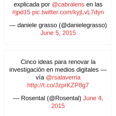
explicada por
@cabralens
en las
#jpd15
pic.twitter.com/kyjLvL7dyn
— daniele grasso (@danielegrasso)
June 5, 2015
Cinco ideas para renovar la
investigación en medios digitales —
vía
@rsalaverria
http://t.co/JzprKZP8g7
— Rosental (@Rosental)
June 4,
2015