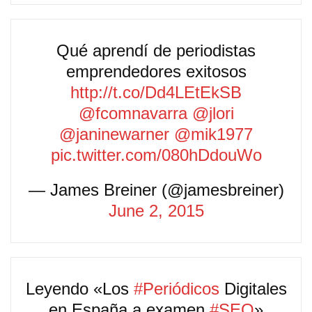
Qué aprendí de periodistas
emprendedores exitosos
http://t.co/Dd4LEtEkSB
@fcomnavarra
@jlori
@janinewarner
@mik1977
pic.twitter.com/080hDdouWo
— James Breiner (@jamesbreiner)
June 2, 2015
Leyendo «Los
#Periódicos
Digitales
en España a examen
#SEO
»