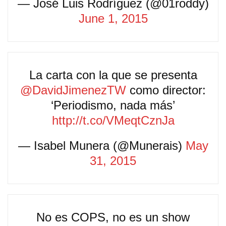
— José Luis Rodríguez (@01roddy)
June 1, 2015
La carta con la que se presenta
@DavidJimenezTW
como director:
‘Periodismo, nada más’
http://t.co/VMeqtCznJa
— Isabel Munera (@Munerais)
May
31, 2015
No es COPS, no es un show