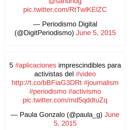
@sandridg
pic.twitter.com/RtTwlKElZC
— Periodismo Digital
(@DigitPeriodismo)
June 5, 2015
5
#aplicaciones
imprescindibles para
activistas del
#video
http://t.co/bBFiaG3DRt
#journalism
#periodismo
#activismo
pic.twitter.com/md5qddtuZq
— Paula Gonzalo (@paula_g)
June
5, 2015