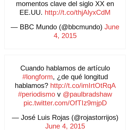
momentos clave del siglo XX en
EE.UU.
http://t.co/thjAlyxCdM
— BBC Mundo (@bbcmundo)
June
4, 2015
Cuando hablamos de artículo
#longform
, ¿de qué longitud
hablamos?
http://t.co/imIrtOtRqA
#periodismo
v
@paulbradshaw
pic.twitter.com/OfTIz9mjpD
— José Luis Rojas (@rojastorrijos)
June 4, 2015