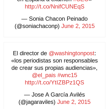
http://t.co/NnifCUNEqS
— Sonia Chacon Peinado
(@soniachaconp)
June 2, 2015
El director de
@washingtonpost
:
«los periodistas son responsables
de crear sus propias audiencias»,
@el_pais
#wnc15
http://t.co/YtIZBPz1QS
— Jose A García Avilés
(@jagaraviles)
June 2, 2015