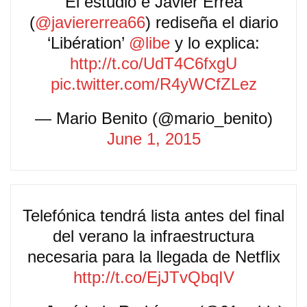
El estudio e Javier Errea
(
@javiererrea66
) rediseña el diario
‘Libération’
@libe
y lo explica:
http://t.co/UdT4C6fxgU
pic.twitter.com/R4yWCfZLez
— Mario Benito (@mario_benito)
June 1, 2015
Telefónica tendrá lista antes del final
del verano la infraestructura
necesaria para la llegada de Netflix
http://t.co/EjJTvQbqIV