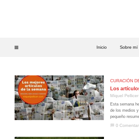
Inicio
Sobre mí
CURACIÓN D
Los artícul
Miquel Pellicer
Esta semana hem
de los medios y
pequeño resume
0 Comentar
chat_bubble