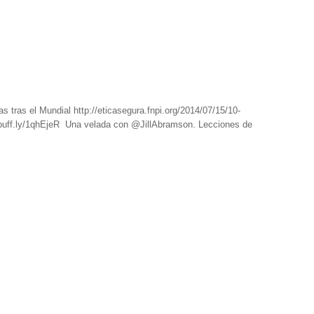
 tras el Mundial http://eticasegura.fnpi.org/2014/07/15/10-
://buff.ly/1qhEjeR Una velada con @JillAbramson. Lecciones de