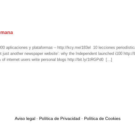
semana
0 aplicaciones y plataformas – http://kcy.me/183el 10 lecciones periodísticas
Not just another newspaper website’: why the Independent launched i100 http
 internet users write personal blogs http://bit.ly/1tRGPd0 […]
Aviso legal
·
Política de Privacidad
·
Política de Cookies