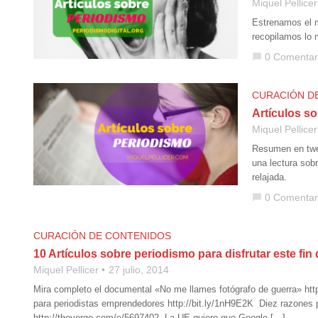
Miquel Pellicer
Estrenamos el m
recopilamos lo 
0 Comentar
chat_bubble
CURACIÓN D
Artículos so
Miquel Pellicer
Resumen en twee
una lectura sob
relajada.
0 Comentar
chat_bubble
CURACIÓN DE CONTENIDOS
10 Artículos sobre periodismo para disfrutar este fi
Miquel Pellicer
27 julio, 2014
Mira completo el documental «No me llames fotógrafo de guerra» htt
para periodistas emprendedores http://bit.ly/1nH9E2K Diez razones p
http://theverge.com/e/5697402 La UE quiere que Google […]