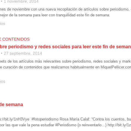
1 noviembre, 2014
es de noviembre con una nueva recopilación de artículos sobre periodismo, 
mejor de la semana para leer con tranquilidad este fin de semana.
ios
E CONTENIDOS
bre periodismo y redes sociales para leer este fin de sema
27 septiembre, 2014
ts de los artículos más relevantes sobre periodismo, redes sociales y mar
re curación de contenidos que realizamos habitualmente en MiquelPellicer.co
ios
n de semana
p://bit.ly/1nH3Vye #fotoperiodismo Rosa María Calaf: “Contra los cuentos, b
or las que vale la pena estudiar #Periodismo (o reinventarlo…) http://bit.ly