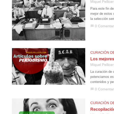
Miquel Pellicer
Para este fin d
mejor de estos ú
la selección se
0 Comentar
chat_bubble
CURACIÓN D
Los mejores
Miquel Pellicer
La curación de 
potenciamos est
contenidos y pe
0 Comentar
chat_bubble
CURACIÓN D
Recopilació