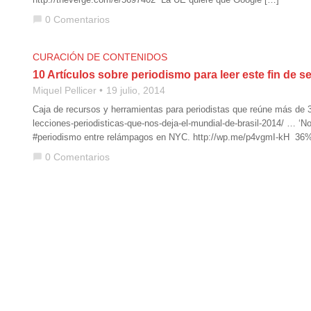
0 Comentarios
chat_bubble
CURACIÓN DE CONTENIDOS
10 Artículos sobre periodismo para leer este fin de 
Miquel Pellicer
19 julio, 2014
Caja de recursos y herramientas para periodistas que reúne más de 30
lecciones-periodisticas-que-nos-deja-el-mundial-de-brasil-2014/ … ‘
#periodismo entre relámpagos en NYC. http://wp.me/p4vgmI-kH 36% of
0 Comentarios
chat_bubble