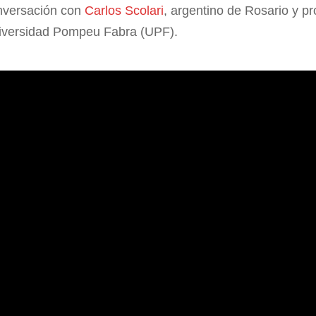
onversación con
Carlos Scolari
, argentino de Rosario y pr
iversidad Pompeu Fabra (UPF).