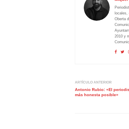
Periodis
locales,
Oberta d
Comunica
Ayuntam
2010 y m
Comunica
ARTÍCULO ANTERIOR
Antonio Rubio: «El periodis
más honesta posible»