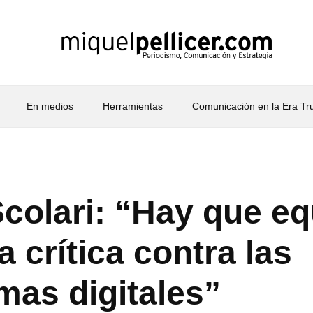
En medios
Herramientas
Comunicación en la Era T
colari: “Hay que equ
a crítica contra las
mas digitales”