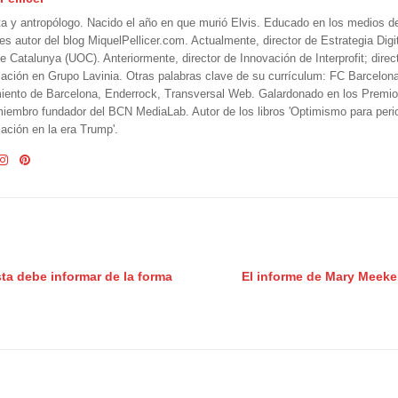
ta y antropólogo. Nacido el año en que murió Elvis. Educado en los medios 
 es autor del blog MiquelPellicer.com. Actualmente, director de Estrategia Digit
e Catalunya (UOC). Anteriormente, director de Innovación de Interprofit; direc
ción en Grupo Lavinia. Otras palabras clave de su currículum: FC Barcelon
iento de Barcelona, Enderrock, Transversal Web. Galardonado en los Premi
iembro fundador del BCN MediaLab. Autor de los libros 'Optimismo para perio
ción en la era Trump'.
ta debe informar de la forma
El informe de Mary Meeker